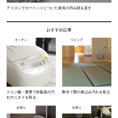
アイロンでカーペットについた家具の凹み跡を直す
卵
おすすめ記事
キッチン
リビング
クエン酸・重曹で炊飯器の汚
酢水で畳の黄ばみ汚れを取る
れやニオイを取る
水周り
水周り