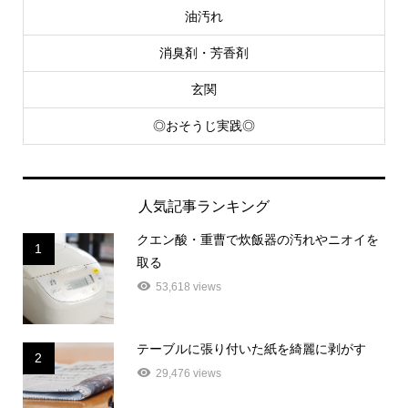
油汚れ
消臭剤・芳香剤
玄関
◎おそうじ実践◎
人気記事ランキング
クエン酸・重曹で炊飯器の汚れやニオイを
1
取る
53,618 views
テーブルに張り付いた紙を綺麗に剥がす
2
29,476 views