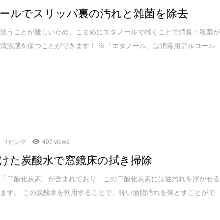
ールでスリッパ裏の汚れと雑菌を除去
は洗うことが難しいため、こまめにエタノールで拭くことで消臭・殺菌
清潔感を保つことができます！ ※「エタノール」は消毒用アルコール
リビング
407 views
けた炭酸水で窓鏡床の拭き掃除
は「二酸化炭素」が含まれており、この二酸化炭素には油汚れを浮かせ
ます。 この炭酸水を利用することで、軽い油脂汚れを落とすことがで