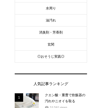
水周り
油汚れ
消臭剤・芳香剤
玄関
グ
◎おそうじ実践◎
人気記事ランキング
クエン酸・重曹で炊飯器の
1
汚れやニオイを取る
53,592 views