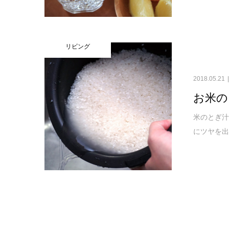
リビング
2018.05.21
お米の
米のとぎ
にツヤを出