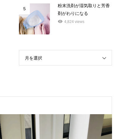
粉末洗剤が湿気取りと芳香
5
剤がわりになる
4,824 views
月を選択