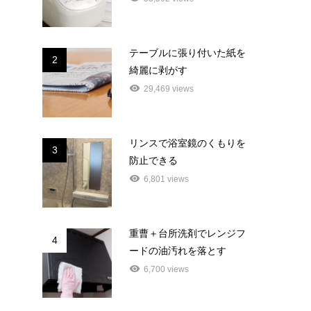
テーブルに張り付いた紙を
2
綺麗に剥がす
29,469 views
リンスで浴室鏡のくもりを
3
防止できる
6,801 views
重曹＋台所洗剤でレンジフ
4
ードの油汚れを落とす
6,700 views