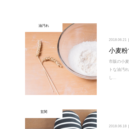
油汚れ
2018.06.21
小麦粉
市販の小
トな油汚れ
し...
玄関
2018.06.18