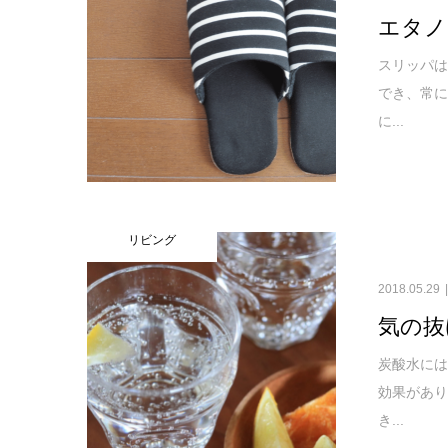
エタノ
スリッパ
でき、常に
に...
リビング
2018.05.29
気の抜
炭酸水に
効果があり
き...