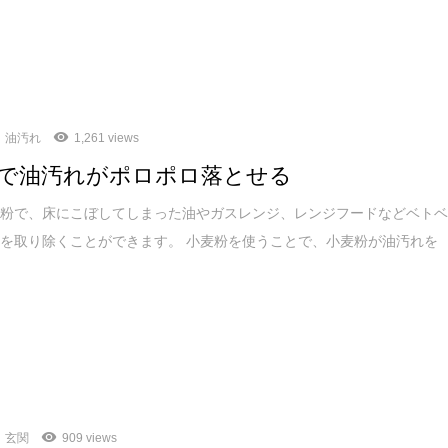
油汚れ
1,261 views
で油汚れがポロポロ落とせる
麦粉で、床にこぼしてしまった油やガスレンジ、レンジフードなどベト
を取り除くことができます。 小麦粉を使うことで、小麦粉が油汚れを
玄関
909 views