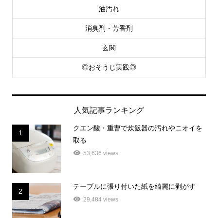
油汚れ
消臭剤・芳香剤
玄関
◎おそうじ実践◎
人気記事ランキング
クエン酸・重曹で炊飯器の汚れやニオイを
1
取る
53,636 views
テーブルに張り付いた紙を綺麗に剥がす
2
29,484 views