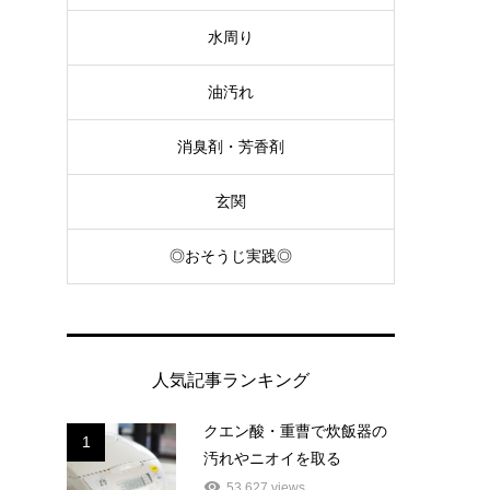
水周り
油汚れ
消臭剤・芳香剤
玄関
◎おそうじ実践◎
人気記事ランキング
クエン酸・重曹で炊飯器の
1
汚れやニオイを取る
53,627 views