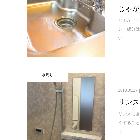
じゃが
じゃがいも
ン」成分
い...
水周り
2018.05.27
リンス
リンスに
くすること
う...