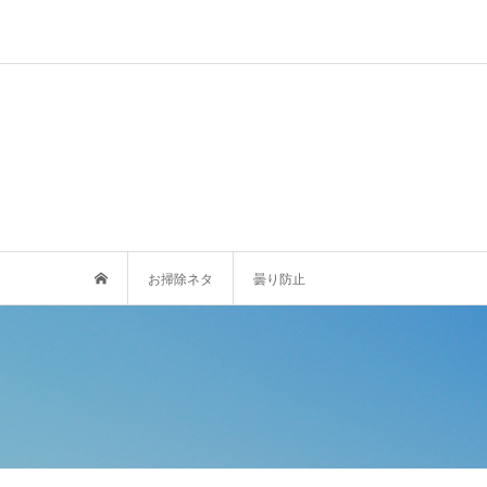
お掃除ネタ
曇り防止