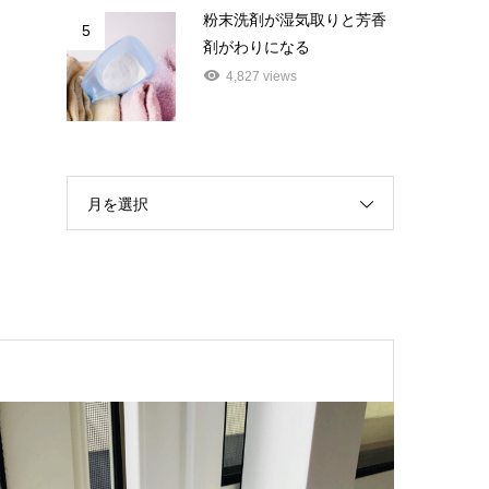
粉末洗剤が湿気取りと芳香
5
剤がわりになる
4,827 views
月を選択