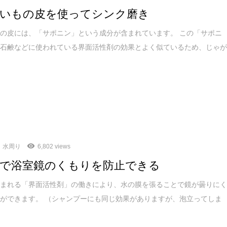
いもの皮を使ってシンク磨き
の皮には、「サポニン」という成分が含まれています。 この「サポニ
は石鹸などに使われている界面活性剤の効果とよく似ているため、じゃ
水周り
6,802 views
で浴室鏡のくもりを防止できる
含まれる「界面活性剤」の働きにより、水の膜を張ることで鏡が曇りに
ができます。 （シャンプーにも同じ効果がありますが、泡立ってしま