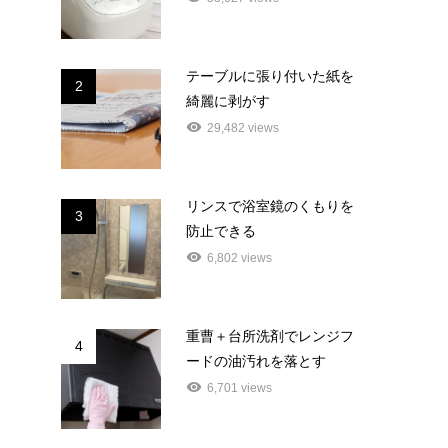
テーブルに張り付いた紙を
2
綺麗に剥がす
29,482 views
リンスで浴室鏡のくもりを
3
防止できる
6,802 views
重曹＋台所洗剤でレンジフ
4
ードの油汚れを落とす
6,701 views