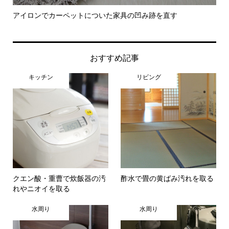
アイロンでカーペットについた家具の凹み跡を直す
卵
おすすめ記事
キッチン
リビング
クエン酸・重曹で炊飯器の汚
酢水で畳の黄ばみ汚れを取る
れやニオイを取る
水周り
水周り