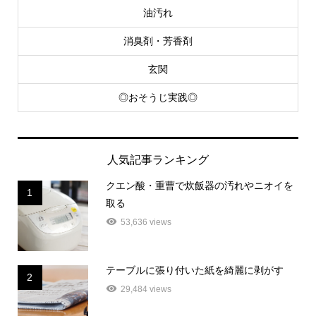
油汚れ
消臭剤・芳香剤
玄関
◎おそうじ実践◎
人気記事ランキング
クエン酸・重曹で炊飯器の汚れやニオイを
1
取る
53,636 views
テーブルに張り付いた紙を綺麗に剥がす
2
29,484 views