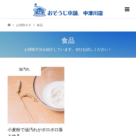
お掃除ネタ
食品
食品
お掃除方法を紹介しています。ぜひお試しください！
油汚れ
小麦粉で油汚れがポロポロ落
とせる