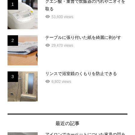
クエン酸・重曹で炊飯器の汚れやニオイを
1
取る
53,600 views
テーブルに張り付いた紙を綺麗に剥がす
2
29,470 views
リンスで浴室鏡のくもりを防止できる
3
6,802 views
最近の記事
アイロンでカーペットについた家具の凹み