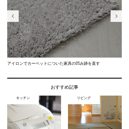


アイロンでカーペットについた家具の凹み跡を直す
卵
おすすめ記事
キッチン
リビング