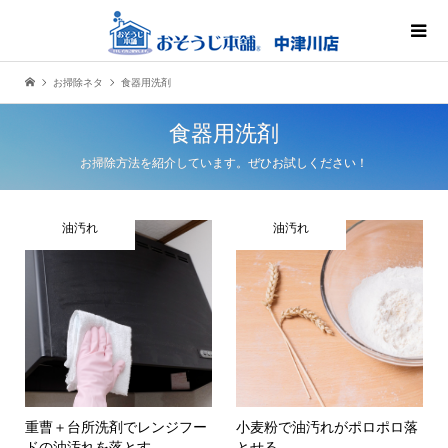
お掃除ネタ
食器用洗剤
食器用洗剤
お掃除方法を紹介しています。ぜひお試しください！
油汚れ
油汚れ
重曹＋台所洗剤でレンジフー
小麦粉で油汚れがポロポロ落
ドの油汚れを落とす
とせる