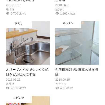
2018.10.15
2018.06.21
油汚れ
油汚れ
6,700 views
1,262 views
水周り
キッチン
オリーブオイルでシンクや蛇
台所用洗剤で冷蔵庫の拭き掃
口をピカピカにする
除
2018.06.20
2018.06.15
水周り
キッチン
2,166 views
490 views
リビング